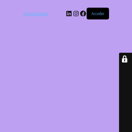
LinkedIn
Instagram
Facebook
YokosoMarket
Acceder