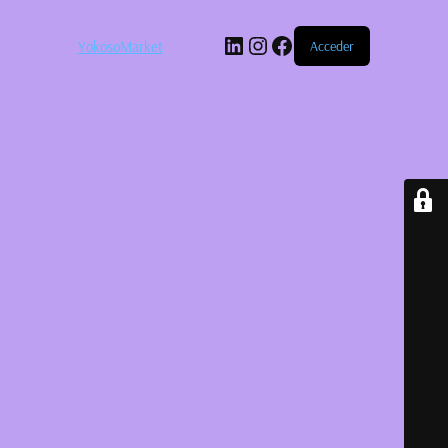
LinkedIn
Instagram
Facebook
YokosoMarket
Acceder