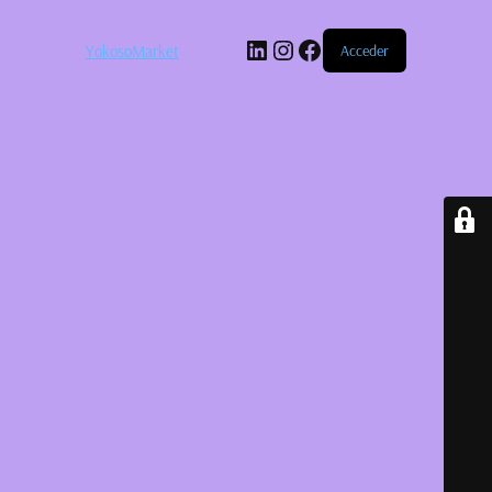
LinkedIn
Instagram
Facebook
YokosoMarket
Acceder