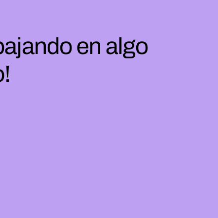
bajando en algo
o!