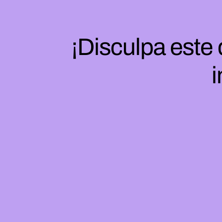
¡Disculpa este
i