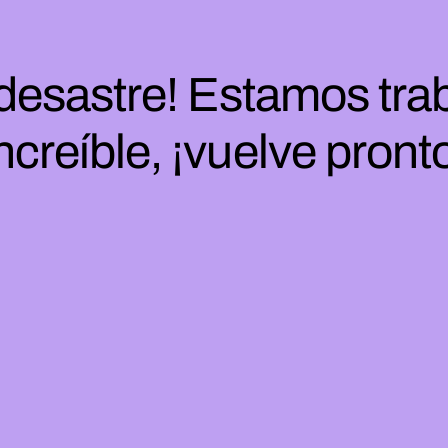
 desastre! Estamos tra
ncreíble, ¡vuelve pront