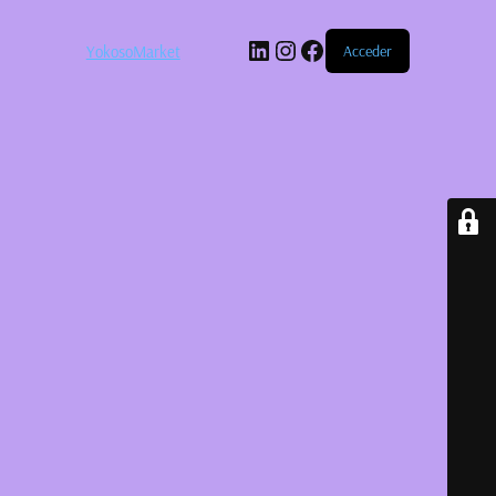
LinkedIn
Instagram
Facebook
YokosoMarket
Acceder