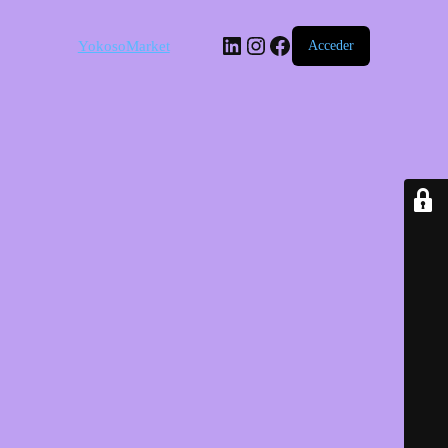
LinkedIn
Instagram
Facebook
YokosoMarket
Acceder