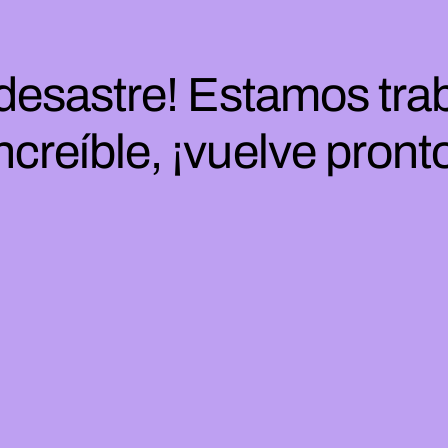
 desastre! Estamos tra
ncreíble, ¡vuelve pront