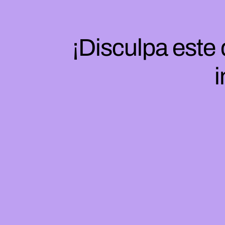
¡Disculpa este
i