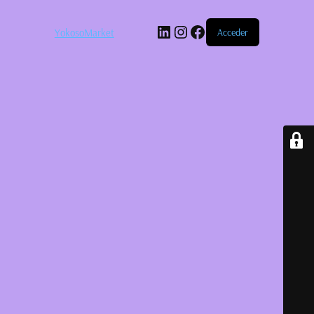
LinkedIn
Instagram
Facebook
YokosoMarket
Acceder