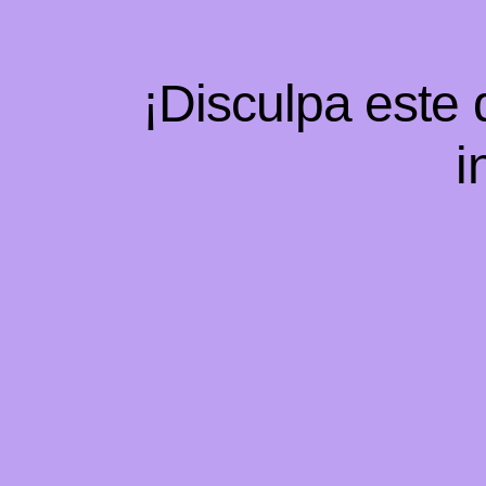
¡Disculpa este
i