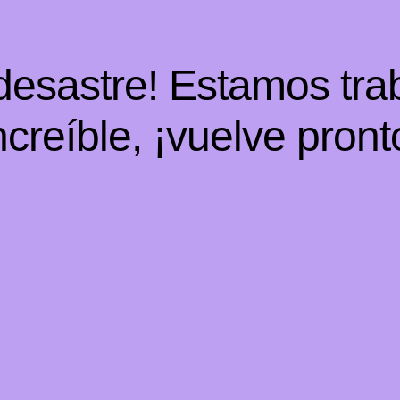
 desastre! Estamos tra
ncreíble, ¡vuelve pront