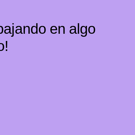
bajando en algo
o!