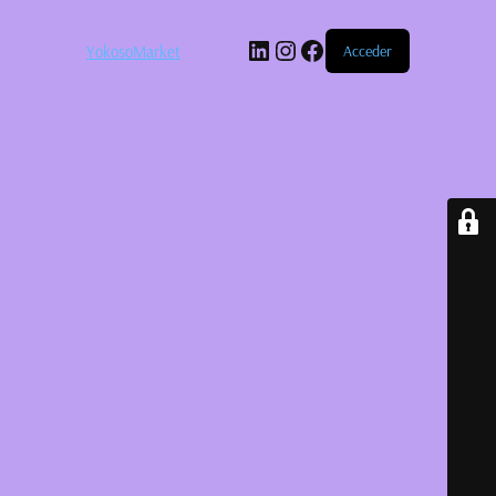
LinkedIn
Instagram
Facebook
YokosoMarket
Acceder