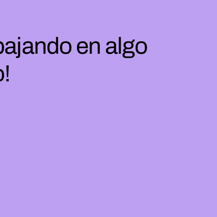
bajando en algo
o!