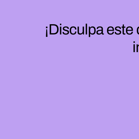
¡Disculpa este
i