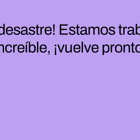
 desastre! Estamos tra
ncreíble, ¡vuelve pront