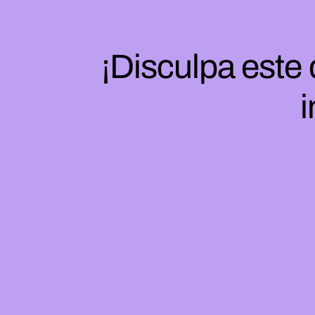
¡Disculpa este
i