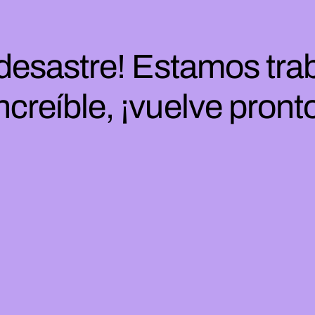
 desastre! Estamos tra
ncreíble, ¡vuelve pront