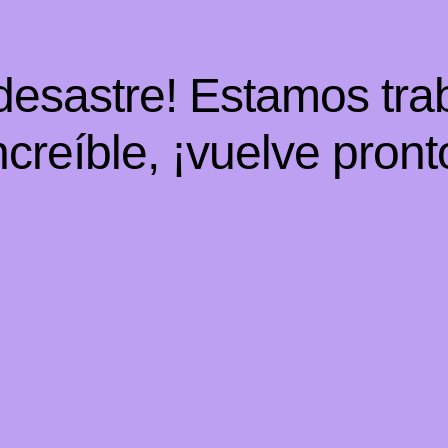
 desastre! Estamos tra
ncreíble, ¡vuelve pront