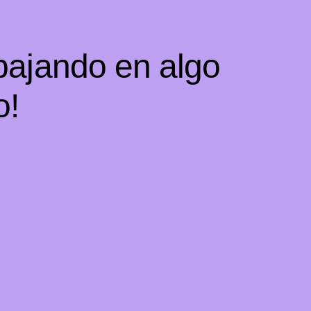
bajando en algo
o!