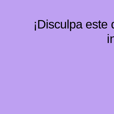
¡Disculpa este
i