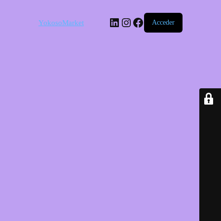
LinkedIn
Instagram
Facebook
YokosoMarket
Acceder