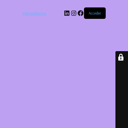
LinkedIn
Instagram
Facebook
YokosoMarket
Acceder