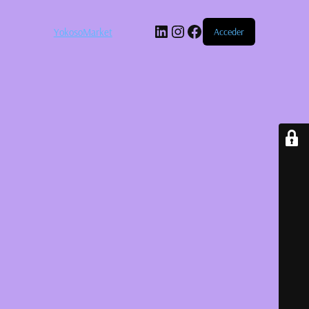
LinkedIn
Instagram
Facebook
YokosoMarket
Acceder