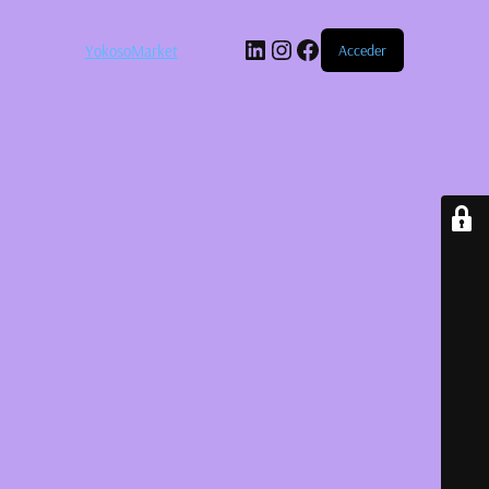
LinkedIn
Instagram
Facebook
YokosoMarket
Acceder