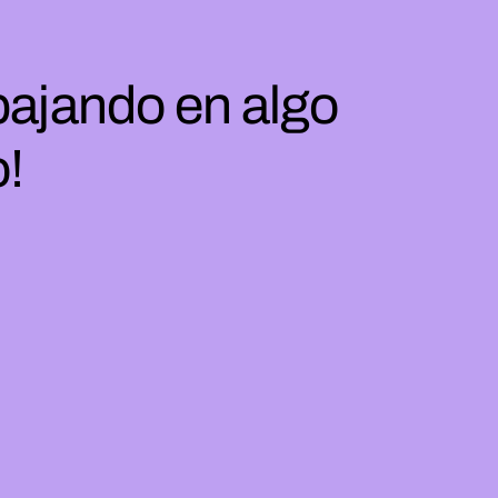
bajando en algo
o!