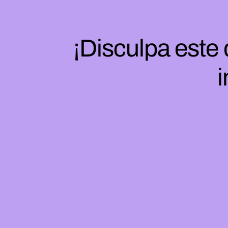
¡Disculpa este
i