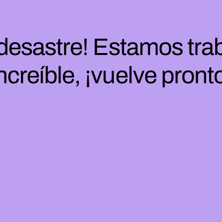
 desastre! Estamos tra
ncreíble, ¡vuelve pront