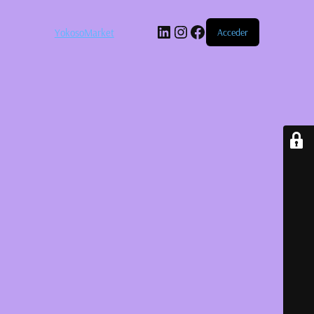
LinkedIn
Instagram
Facebook
YokosoMarket
Acceder