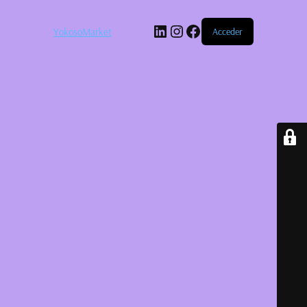
LinkedIn
Instagram
Facebook
YokosoMarket
Acceder