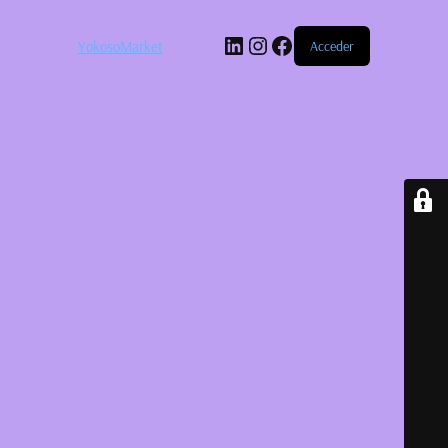
LinkedIn
Instagram
Facebook
YokosoMarket
Acceder