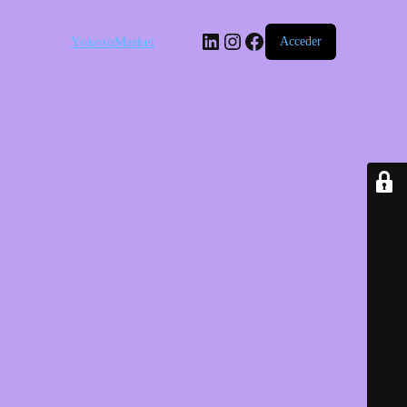
LinkedIn
Instagram
Facebook
YokosoMarket
Acceder