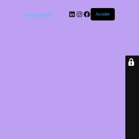
LinkedIn
Instagram
Facebook
YokosoMarket
Acceder