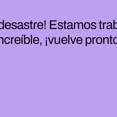
 desastre! Estamos tra
ncreíble, ¡vuelve pront