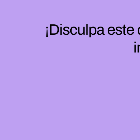
¡Disculpa este
i