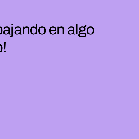
bajando en algo
o!