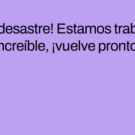
 desastre! Estamos tra
ncreíble, ¡vuelve pront