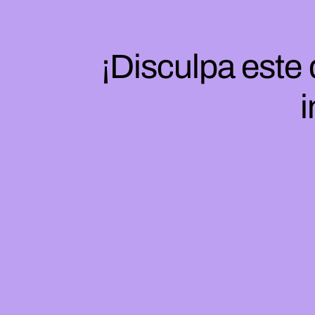
¡Disculpa este
i