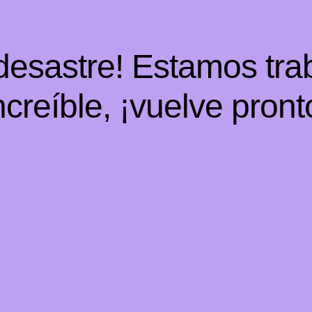
 desastre! Estamos tra
ncreíble, ¡vuelve pront