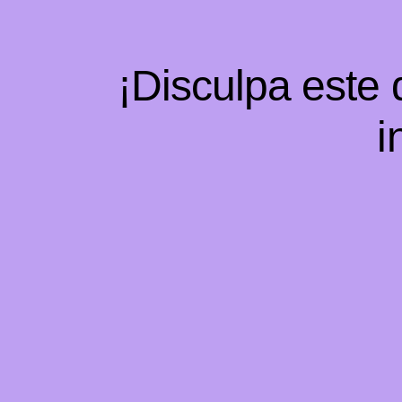
¡Disculpa este
i