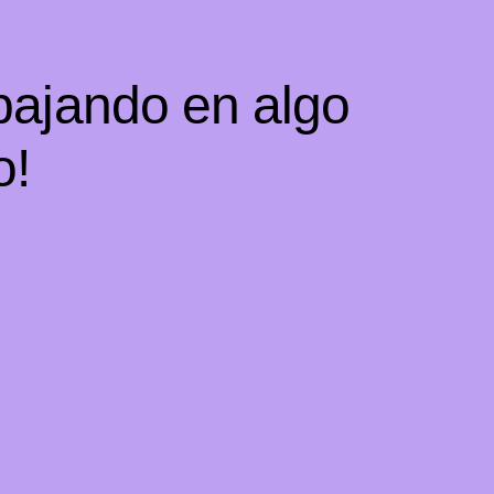
bajando en algo
o!