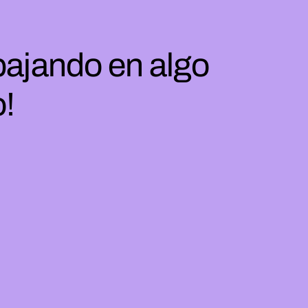
bajando en algo
o!