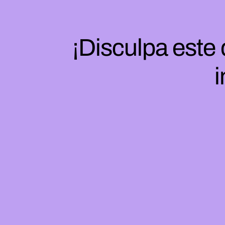
¡Disculpa este
i