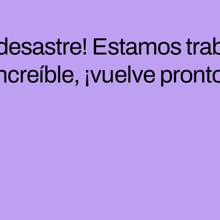
 desastre! Estamos tra
ncreíble, ¡vuelve pront