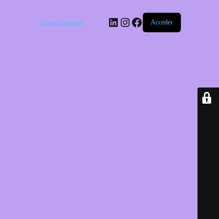
LinkedIn
Instagram
Facebook
YokosoMarket
Acceder