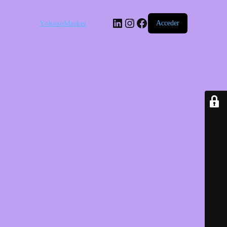
LinkedIn
Instagram
Facebook
YokosoMarket
Acceder