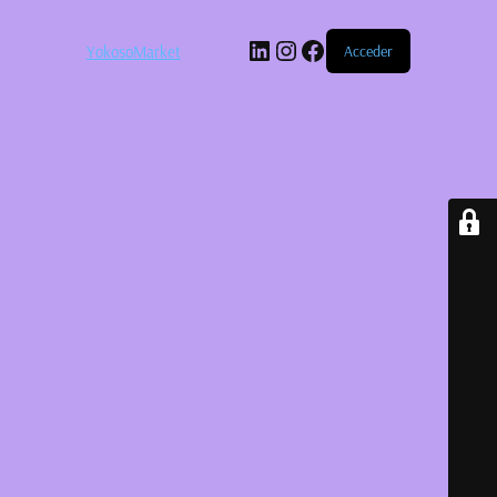
LinkedIn
Instagram
Facebook
YokosoMarket
Acceder