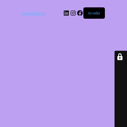
LinkedIn
Instagram
Facebook
YokosoMarket
Acceder