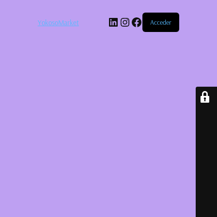
LinkedIn
Instagram
Facebook
YokosoMarket
Acceder